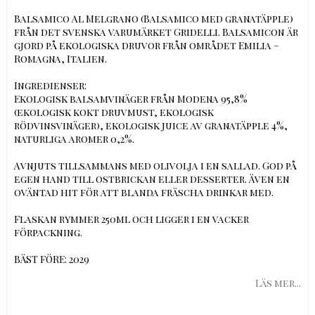
Balsamico Al Melgrano (Balsamico med granatäpple)
från det svenska varumärket Gridelli. Balsamicon är
gjord på ekologiska druvor från området Emilia –
Romagna, Italien.
Ingredienser:
Ekologisk balsamvinäger från Modena 95,8%
(ekologisk kokt druvmust, ekologisk
rödvinsvinäger), ekologisk juice av granatäpple 4%,
naturliga aromer 0,2%.
Avnjuts tillsammans med olivolja i en sallad. God på
egen hand till ostbrickan eller desserter. Även en
oväntad hit för att blanda fräscha drinkar med.
Flaskan rymmer 250ml och ligger i en vacker
förpackning.
BÄST FÖRE: 2029
Läs mer...