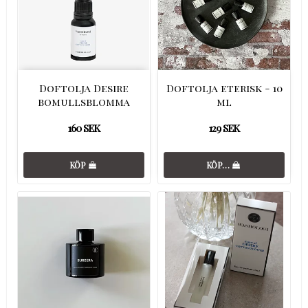
Doftolja Desire
Doftolja eterisk - 10
bomullsblomma
ml
160 SEK
129 SEK
KÖP
KÖP…