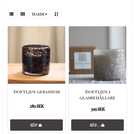
Namn
Doftljus geranium
Doftljus i
glasbehållare
289 SEK
399 SEK
KÖP
KÖP…