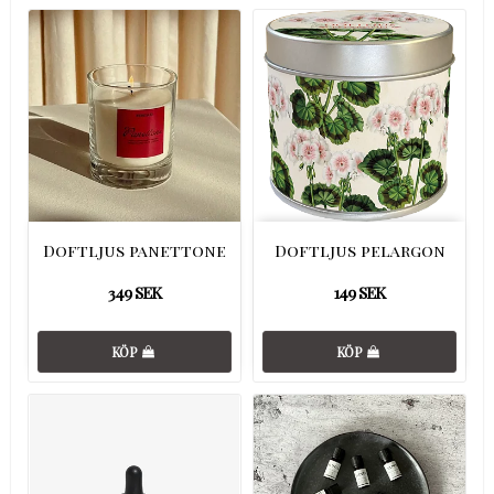
Doftljus panettone
Doftljus pelargon
349 SEK
149 SEK
KÖP
KÖP