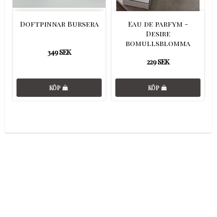
Doftpinnar Bursera
Eau de parfym -
Desire
bomullsblomma
349 SEK
229 SEK
KÖP
KÖP