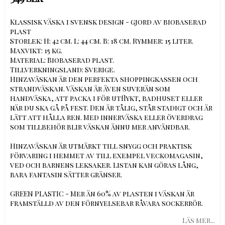
Klassisk väska i svensk design - gjord av biobaserad
plast
Storlek: H: 42 cm. L: 44 cm. B: 18 cm. Rymmer: 15 liter.
Maxvikt: 15 kg.
Material: Biobaserad plast.
Tillverkningsland: Sverige.
Hinzaväskan är den perfekta shoppingkassen och
strandväskan. Väskan är även suverän som
handväska, att packa i för utflykt, badhuset eller
när du ska gå på fest. Den är tålig, står stadigt och är
lätt att hålla ren. Med innerväska eller överdrag
som tillbehör blir väskan ännu mer användbar.
Hinzaväskan är utmärkt till snygg och praktisk
förvaring i hemmet av till exempel veckomagasin,
ved och barnens leksaker. Listan kan göras lång,
bara fantasin sätter gränser.
GREEN PLASTIC - Mer än 60% av plasten i väskan är
framställd av den förnyelsebar råvara sockerrör.
Läs mer...