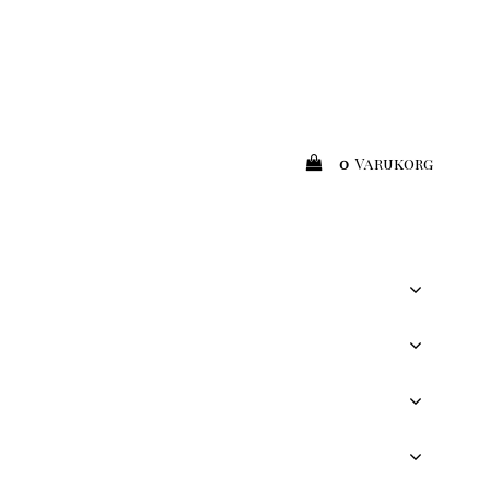
0
Varukorg
Din varukorg är tom